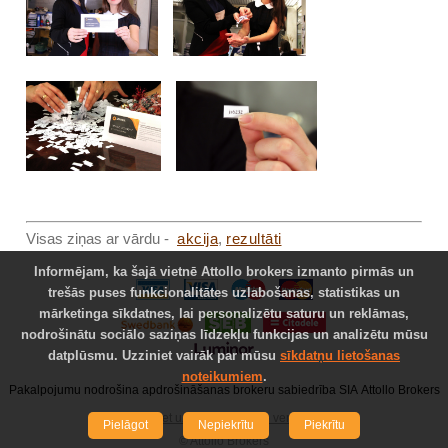
Visas ziņas ar vārdu -
akcija
,
rezultāti
Informējam, ka šajā vietnē Attollo brokers izmanto pirmās un
trešās puses funkcionalitātes uzlabošanas, statistikas un
mārketinga sīkdatnes, lai personalizētu saturu un reklāmas,
nodrošinātu sociālo saziņas līdzekļu funkcijas un analizētu mūsu
datplūsmu. Uzziniet vairāk par mūsu
sīkdatņu lietošanas
noteikumiem
.
Pakalpojumu nodrošina apdrošināšanas brokeru sabiedrība SIA Attollo Brokers
Pāriet uz octa24.lv pilno versiju
Pielāgot
Nepiekrītu
Piekrītu
© Attollo Brokers