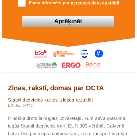
Esmu informēts par
personas datu apstrādi
Aprēķināt
Ziņas, raksti, domas par OCTA
Statoil degvielas kartes izlozes rezultāti
03-dec-2014
Ir noskaidrots laimīgais uzvarētājs, kurš savā īpašumā
iegūs Statoil degvielas karti EUR 300 vērtībā. Galvenā
balva tiks pasniegta dalībniekam, kura transportlīdzekļa