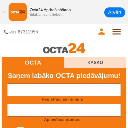
Octa24 Apdrošināšana
Atvērt
Ērtāk ar jauno lietotni!
67311955
+371
OCTA
KASKO
Saņem labāko OCTA piedāvājumu!
Reģistrācijas numurs
Apliecības numurs