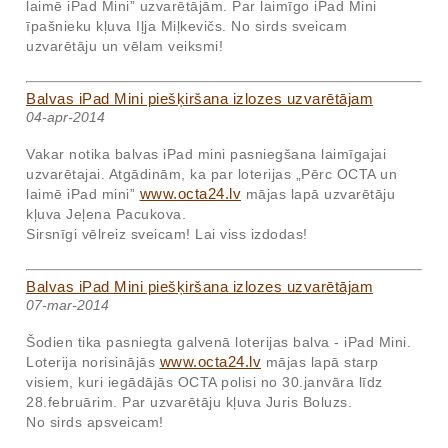
laimē iPad Mini” uzvarētājām. Par laimīgo iPad Mini
īpašnieku kļuva Iļja Miļkevičs. No sirds sveicam
uzvarētāju un vēlam veiksmi!
Balvas iPad Mini piešķiršana izlozes uzvarētājam
04-apr-2014
Vakar notika balvas iPad mini pasniegšana laimīgajai
uzvarētajai. Atgādinām, ka par loterijas „Pērc OCTA un
www.octa24.lv
laimē iPad mini”
mājas lapā uzvarētāju
kļuva Jeļena Pacukova.
Sirsnīgi vēlreiz sveicam! Lai viss izdodas!
Balvas iPad Mini piešķiršana izlozes uzvarētājam
07-mar-2014
Šodien tika pasniegta galvenā loterijas balva - iPad Mini.
www.octa24.lv
Loterija norisinājās
mājas lapā starp
visiem, kuri iegādājās OCTA polisi no 30.janvāra līdz
28.februārim. Par uzvarētāju kļuva Juris Boluzs.
No sirds apsveicam!