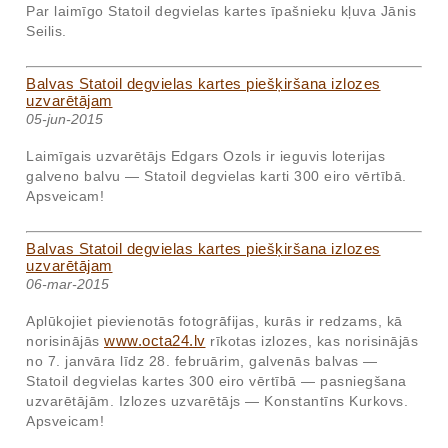
Par laimīgo Statoil degvielas kartes īpašnieku kļuva Jānis
Seilis.
Balvas Statoil degvielas kartes piešķiršana izlozes
uzvarētājam
05-jun-2015
Laimīgais uzvarētājs Edgars Ozols ir ieguvis loterijas
galveno balvu — Statoil degvielas karti 300 eiro vērtībā.
Apsveicam!
Balvas Statoil degvielas kartes piešķiršana izlozes
uzvarētājam
06-mar-2015
Aplūkojiet pievienotās fotogrāfijas, kurās ir redzams, kā
www.octa24.lv
norisinājās
rīkotas izlozes, kas norisinājās
no 7. janvāra līdz 28. februārim, galvenās balvas —
Statoil degvielas kartes 300 eiro vērtībā — pasniegšana
uzvarētājām. Izlozes uzvarētājs — Konstantīns Kurkovs.
Apsveicam!