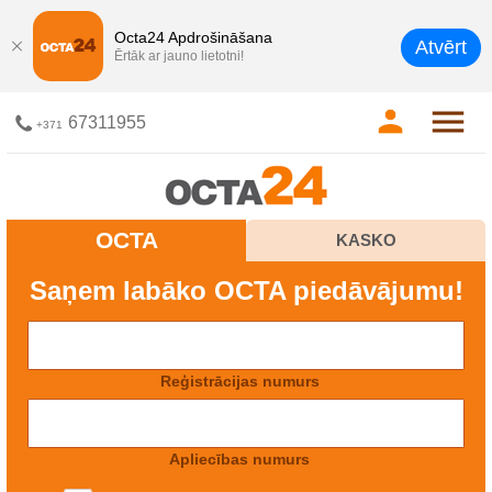
Octa24 Apdrošināšana
Atvērt
Ērtāk ar jauno lietotni!
67311955
+371
OCTA
KASKO
Saņem labāko OCTA piedāvājumu!
Reģistrācijas numurs
Apliecības numurs