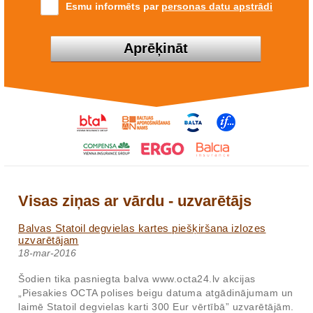
Esmu informēts par
personas datu apstrādi
Aprēķināt
Visas ziņas ar vārdu - uzvarētājs
Balvas Statoil degvielas kartes piešķiršana izlozes
uzvarētājam
18-mar-2016
Šodien tika pasniegta balva www.octa24.lv akcijas
„Piesakies OCTA polises beigu datuma atgādinājumam un
laimē Statoil degvielas karti 300 Eur vērtībā” uzvarētājām.