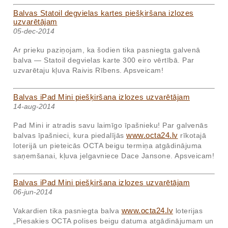
Balvas Statoil degvielas kartes piešķiršana izlozes
uzvarētājam
05-dec-2014
Ar prieku paziņojam, ka šodien tika pasniegta galvenā
balva — Statoil degvielas karte 300 eiro vērtībā. Par
uzvarētaju kļuva Raivis Rībens. Apsveicam!
Balvas iPad Mini piešķiršana izlozes uzvarētājam
14-aug-2014
Pad Mini ir atradis savu laimīgo īpašnieku! Par galvenās
www.octa24.lv
balvas īpašnieci, kura piedalījās
rīkotajā
loterijā un pieteicās OCTA beigu termiņa atgādinājuma
saņemšanai, kļuva jelgavniece Dace Jansone. Apsveicam!
Balvas iPad Mini piešķiršana izlozes uzvarētājam
06-jun-2014
www.octa24.lv
Vakardien tika pasniegta balva
loterijas
„Piesakies OCTA polises beigu datuma atgādinājumam un