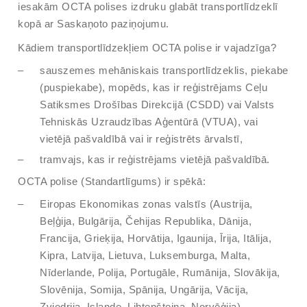
iesakām OCTA polises izdruku glabāt transportlīdzeklī
kopā ar Saskaņoto paziņojumu.
Kādiem transportlīdzekļiem OCTA polise ir vajadzīga?
sauszemes mehāniskais transportlīdzeklis, piekabe
(puspiekabe), mopēds, kas ir reģistrējams Ceļu
Satiksmes Drošības Direkcijā (CSDD) vai Valsts
Tehniskās Uzraudzības Aģentūrā (VTUA), vai
vietējā pašvaldībā vai ir reģistrēts ārvalstī,
tramvajs, kas ir reģistrējams vietējā pašvaldībā.
OCTA polise (Standartlīgums) ir spēkā:
Eiropas Ekonomikas zonas valstīs (Austrija,
Beļģija, Bulgārija, Čehijas Republika, Dānija,
Francija, Grieķija, Horvātija, Igaunija, Īrija, Itālija,
Kipra, Latvija, Lietuva, Luksemburga, Malta,
Nīderlande, Polija, Portugāle, Rumānija, Slovākija,
Slovēnija, Somija, Spānija, Ungārija, Vācija,
Zviedrija, Islande, Lihtenšteina, Norvēģija),