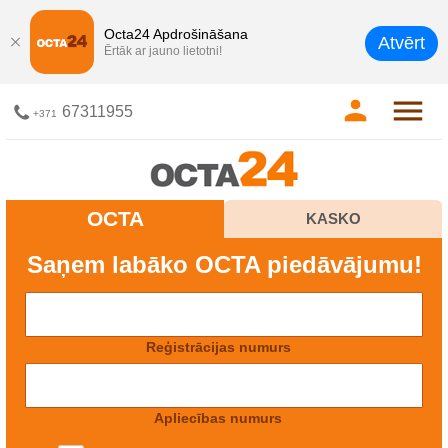
Octa24 Apdrošināšana
Atvērt
Ērtāk ar jauno lietotni!
67311955
+371
OCTA
KASKO
Saņem labāko OCTA piedāvājumu!
Reģistrācijas numurs
Apliecības numurs