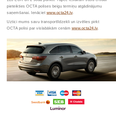
pieteikties OCTA polises beigu termiņu atgādinājumu
saņemšanai. Ienāciet
www.octa24.lv
.
Uztici mums savu transportlīdzekli un izvēlies pirkt
OCTA polisi par vislabākām cenām
www.octa24.lv
.