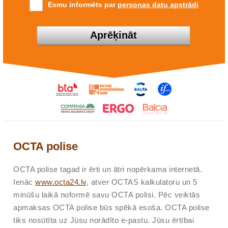
Esmu informēts par
personas datu apstrādi
Aprēķināt
OCTA polise
OCTA polise tagad ir ērti un ātri nopērkama internetā.
Ienāc
www.octa24.lv
, atver OCTAS kalkulatoru un 5
minūšu laikā noformē savu OCTA polisi. Pēc veiktās
apmaksas OCTA polise būs spēkā esoša. OCTA polise
tiks nosūtīta uz Jūsu norādīto e-pastu. Jūsu ērtībai