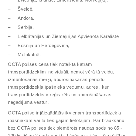
Šveicē,
Andorā,
Serbijā,
Lielbritānijas un Ziemeļīrijas Apvienotā Karaliste
Bosnijā un Hercegovinā,
Melnkalnē.
OCTA polises cena tiek noteikta katram
transportlīdzeklim individuāli, ņemot vērā tā veidu,
izmantošanas mērķi, apdrošināšanas periodu,
transportlīdzekļa īpašnieka vecumu, adresi, kur
transportlīdzeklis ir reģistrēts un apdrošināšanas
negadījuma vēsturi.
OCTA polise ir jāiegādājās ikvienam transportlīdzekļa
īpašniekam vai tā tiesīgajam lietotājam. Par braukšanu
bez OCTA polises tiek piemērots naudas sods no 85 -
120 EUR un 2 soda punkti. Tāpēc iesakām Jūsu ērtībai