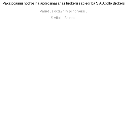
Pakalpojumu nodrošina apdrošināšanas brokeru sabiedrība SIA Attollo Brokers
Pāriet uz octa24.lv pilno versiju
© Attollo Brokers