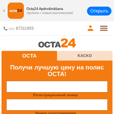
Octa24 Apdrošināšana
Открыть
Удобнее с новым приложением!
67311955
+371
OCTA
KACKO
Получи лучшую цену на полис
OCTA!
Регистрационный номер
Номер удостоверения