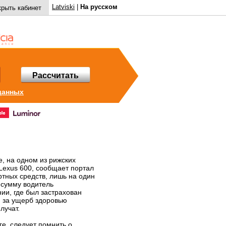
Latviski
|
На русском
крыть кабинет
Рассчитать
данных
, на одном из рижских
Lexus 600, сообщает портал
ртных средств, лишь на один
 сумму водитель
ии, где был застрахован
ю за ущерб здоровью
лучат.
е, следует помнить о