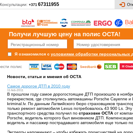
67311955
Консультации:
От
+371
Получи лучшую цену на полис OCTA!
условиями обработки персональных 
Я ознакомился с
рести полис
Новости, статьи и мнения об OCTA
Самое дорогое ДТП в 2010 году
11-feb-2011
В прошлом году самое дорогостоящее ДТП произошло в ноябре
перекрестков, где столкнулись автомашины Porsche Cayenne и 
kriminal.lv. По данным Латвийского бюро страховщиков транспо
только ремонт автомобиля Lexus потребовалось 43 900 Ls. Эту
транспортного средства получил по
страховке ОСТА
от компан
Porsche, водитель которого был виновником ДТП. Компенсаци
водитель и пассажир пострадавшего автомобиля еще только по
Эксперты напоминают – чтобы избежать происшествий на дорог