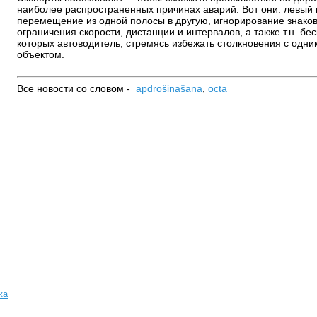
наиболее распространенных причинах аварий. Вот они: левый 
перемещение из одной полосы в другую, игнорирование знако
ограничения скорости, дистанции и интервалов, а также т.н. бе
которых автоводитель, стремясь избежать столкновения с одним
объектом.
Все новости со словом -
apdrošināšana
,
octa
ка