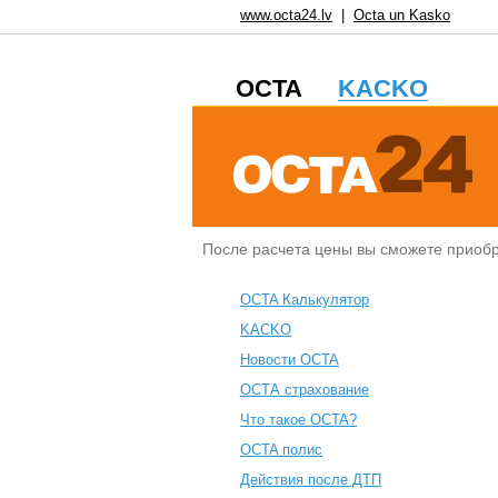
www.octa24.lv
|
Octa un Kasko
OCTA
KACKO
После расчета цены вы сможете приоб
OCTA Калькулятор
KACKO
Новости OCTA
ОСТА страхование
Что такое OCTA?
ОСTA полис
Действия после ДТП