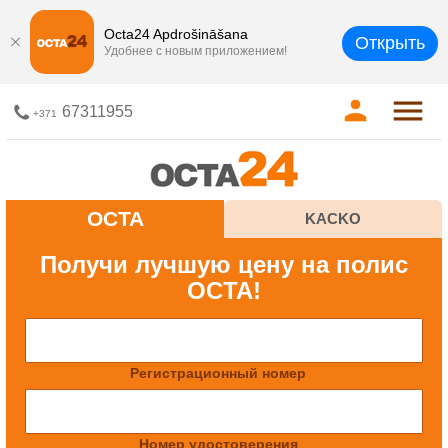
Octa24 Apdrošināšana
Открыть
Удобнее с новым приложением!
67311955
+371
OCTA
KACKO
Получи лучшую цену на полис
OCTA!
Регистрационный номер
Номер удостоверения