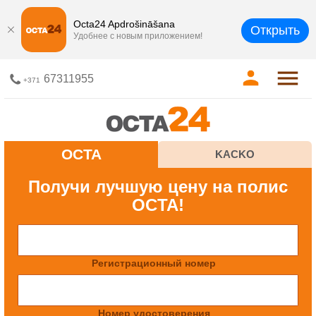
Octa24 Apdrošināšana
Открыть
Удобнее с новым приложением!
67311955
+371
OCTA
KACKO
Получи лучшую цену на полис
OCTA!
Регистрационный номер
Номер удостоверения