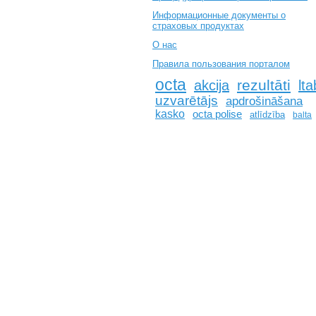
Информационные документы о
страховых продуктах
О нас
Правила пользования порталом
octa
rezultāti
akcija
lta
uzvarētājs
apdrošināšana
kasko
octa polise
atlīdzība
balta