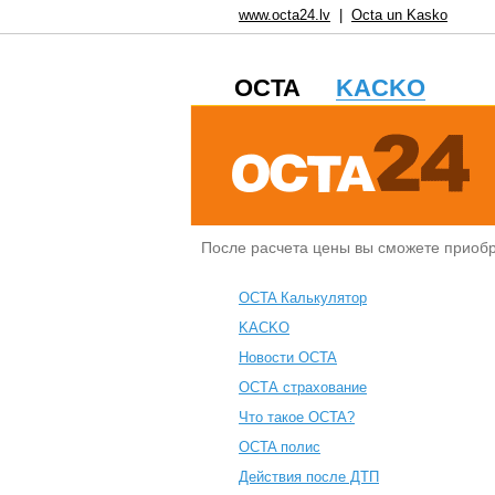
www.octa24.lv
|
Octa un Kasko
OCTA
KACKO
После расчета цены вы сможете приоб
OCTA Калькулятор
KACKO
Новости OCTA
ОСТА страхование
Что такое OCTA?
ОСTA полис
Действия после ДТП