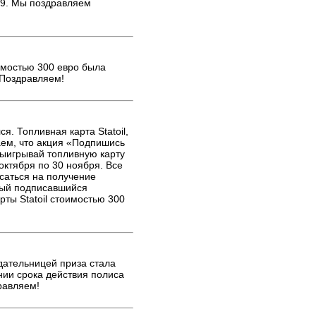
99. Мы поздравляем
оимостью 300 евро была
 Поздравляем!
я. Топливная карта Statoil,
ем, что акция «Подпишись
выигрывай топливную карту
октября по 30 ноября. Все
саться на получение
дый подписавшийся
ты Statoil стоимостью 300
адательницей приза стала
нии срока действия полиса
равляем!