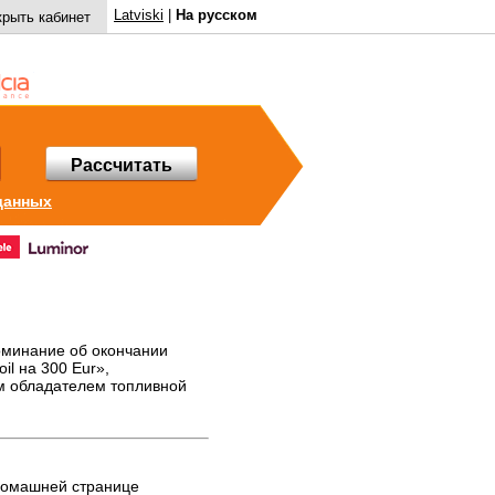
Latviski
|
На русском
крыть кабинет
Рассчитать
данных
оминание об окончании
il на 300 Eur»,
м обладателем топливной
домашней странице