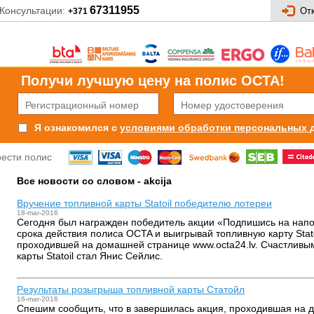
67311955
Консультации:
От
+371
Получи лучшую цену на полис OCTA!
условиями обработки персональных 
Я ознакомился с
рести полис
Все новости со словом - akcija
Вручение топливной карты Statoil победителю лотереи
18-mar-2016
Сегодня был награжден победитель акции «Подпишись на нап
срока действия полиса OCTA и выигрывай топливную карту Stato
проходившей на домашней странице www.octa24.lv. Счастливы
карты Statoil стал Янис Сейлис.
Pезультаты розыгрыша топливной карты Статойл
16-mar-2016
Cпешим сообщить, что в завершилась акция, проходившая на 