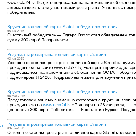
www.octa24.lv. Все, кто подписался на напоминания об оконча
автоматически стали участниками розыгрыша. Участник с ном
победителем.
Вручение топливной карты Statoil победителю лотереи
05-jun-2015
Счастливый победитель — Эдгарс Озолс стал обладателем топли
сумму 300 евро! Поздравляем!
Pезультаты розыгрыша топливной карты Статойл
03-jun-2015
Успешно состоялся розыгрыш топливной карты Statoil на сумму
проходившей на сайте www.octa24.lv, Розыгрыш происходил сре
подписавшихся на напоминание об окончании OCTA. Победит
под номером JT2420. Поздравляем и ждем для вручения приза
Вручение топливной карты Statoil победителю лотереи
06-mar-2015
Представляем вашему вниманию фотоотчет о вручении главно
проходившего на
www.octa24.lv
с 7 января по 28 февраля, — то
ценностью 300 евро. Победитель — Константин Курков. Поздра
Pезультаты розыгрыша топливной карты Статойл
ка
03-mar-2015
Сегодня состоялся розыгрыш топливной карты Statoil стоимост