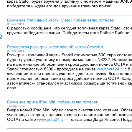
карта Statoil будет вручена участнику с номером машины JС40
победителя и ждем его для вручения главного приза!
Вручение топливной карты Statoil победителю лотереи
05-dec-2014
C радостью сообщаем, что сегодня топливная карта Statoil ст
вручена победителю акции. Победителем стал Райвис Рибенс.
b
Pезультаты розыгрыша топливной карты Статойл
03-dec-2014
Розыгрыш топливной карты Statoil стоимостью 300 евро состоялс
будет вручена участнику с номером машины JN6232. Напомина
на напоминание об окончании срока действия полиса OCTA и 
Statoil стоимостью €300» проходила на сайте
www.octa24.lv
с 8 
желающие могли принять участие: для этого нужно было подпи
напоминания об окончании срока действия полиса OCTA. Каж
автоматически становился участником розыгрыша топливной кар
евро.
Вручение приза iPad Mini победителю лотереи
14-aug-2014
Вчера новый iPad Mini обрел своего счастливого хозяина. Обл
участница лотереи, подписавшаяся на напоминания об оконча
OCTA на сайте
www.octa24.lv
, — елгавчанка Даце Янсоне. Позд