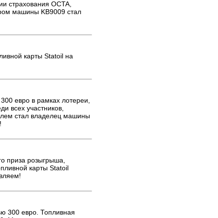
нии страхования OCTA,
ером машины KB9009 стал
вной карты Statoil на
 300 евро в рамках лотереи,
ди всех участников,
елем стал владелец машины
!
го приза розыгрыша,
пливной карты Statoil
вляем!
ью 300 евро. Топливная