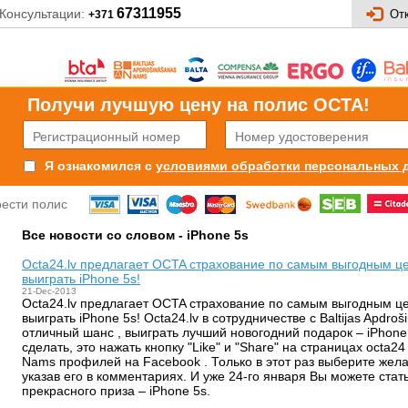
67311955
Консультации:
От
+371
Получи лучшую цену на полис OCTA!
условиями обработки персональных 
Я ознакомился с
рести полис
Все новости со словом - iPhone 5s
Octa24.lv предлагает OCTA страхование по самым выгодным це
выиграть iPhone 5s!
21-Dec-2013
Octa24.lv предлагает OCTA страхование по самым выгодным це
выиграть iPhone 5s! Octa24.lv в сотрудничестве с Baltijas Apdr
отличный шанс , выиграть лучший новогодний подарок – iPhone
сделать, это нажать кнопку "Like" и "Share" на страницах octa24 
Nams профилей на Facebook . Только в этот раз выберите жел
указав его в комментариях. И уже 24-го января Вы можете ста
прекрасного приза – iPhone 5s.