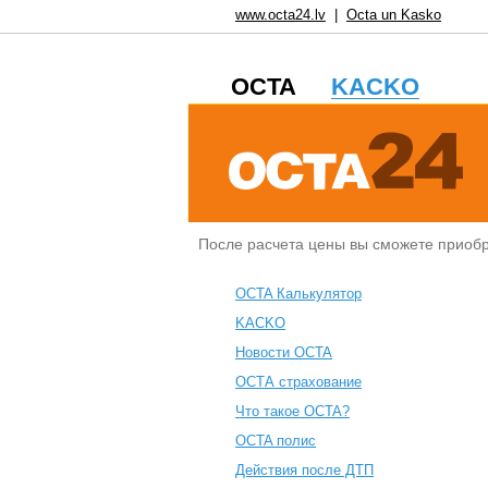
www.octa24.lv
|
Octa un Kasko
OCTA
KACKO
После расчета цены вы сможете приоб
OCTA Калькулятор
KACKO
Новости OCTA
ОСТА страхование
Что такое OCTA?
ОСTA полис
Действия после ДТП