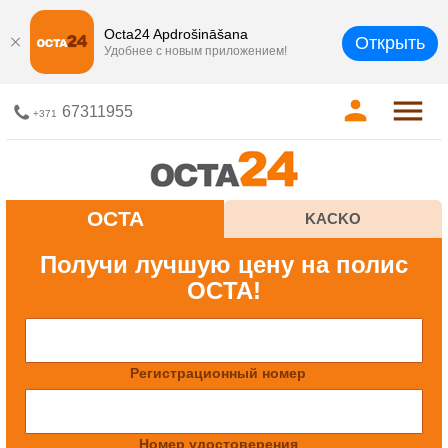
Octa24 Apdrošināšana
Открыть
Удобнее с новым приложением!
67311955
+371
OCTA
KACKO
Получи лучшую цену на полис
OCTA!
Регистрационный номер
Номер удостоверения