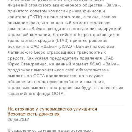
лицензий страхового акционерного общества «Balva»,
принятого советом комиссии рынка финнсов и
капитала (FKTK) в июне этого года, а также, взяв во
внимание факт, что на данный момент страховая
компания «Balva» находится в статусе ликвидируемой
страховой компании, Латвийское Бюро страховщиков
транспортных средств (LTAB) приняло решение
исключить САО «Balva» (ЛСАО «Balva») из состава
Латвийского Бюро страховщиков транспортных
средств. Как указал председатель правления LTAB
Юрис Стенгревицс, на данный момент ЛСАО «Balva»
продолжает выполнять все свои обязательства и
выплаты по OCTA продолжаются, но в случае
объявления неплатежеспособности компании,
страховые выплаты пострадавшим будут выплачены из
гарантийного фонда OCTA.
На стоянках у супермаркетов улучшится
безопасность движения
20-jul-2012
К сожалению, ситуация на автостоянках,