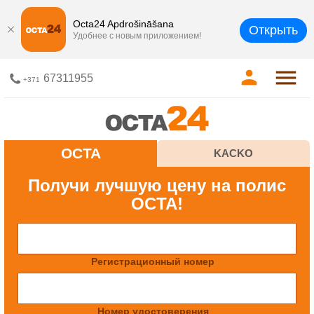
Octa24 Apdrošināšana
Открыть
Удобнее с новым приложением!
67311955
+371
OCTA
KACKO
Получи лучшую цену на полис
OCTA!
Регистрационный номер
Номер удостоверения